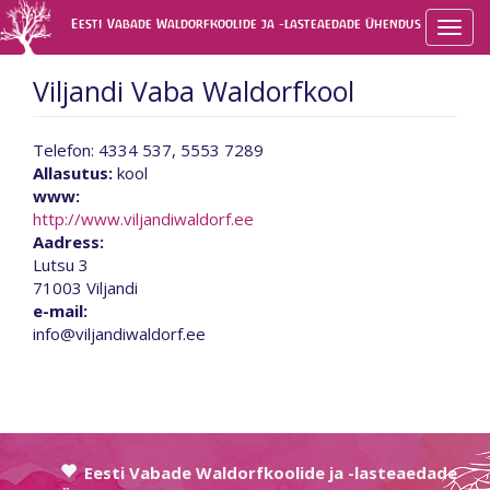
Liigu
Eesti Vabade Waldorfkoolide ja -lasteaedade Ühendus
Togg
edasi
navig
põhisisu
juurde
Viljandi Vaba Waldorfkool
Telefon: 4334 537, 5553 7289
Allasutus:
kool
www:
http://www.viljandiwaldorf.ee
Aadress:
Lutsu 3
71003
Viljandi
e-mail:
info@viljandiwaldorf.ee
Eesti Vabade Waldorfkoolide ja -lasteaedade